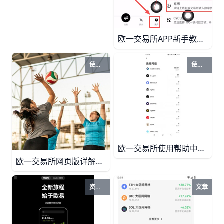
欧一交易所APP新手教程：10分钟完成注册买币与安全设置 本指南面向数字货币新手，详细讲解欧一交易所APP的下载安装、注册认证、安全设置、法币买币、现货交易、资产划转与充提币流程，帮助你用简单步骤在手机上完成从零到一的完整入门。
使用帮助
使用帮助
欧一交易所使用帮助中心：充币提币常见问题与解决方案详解 本指南系统整理欧一交易所在注册、实名认证、充币、提币、法币买卖、现货与合约交易及账户安全等环节的常见问题。通过具体场景示例和清晰排查步骤，帮助新手和进阶用户快速定位“充值未到账”“提币审核中”“网络选错”“风控拦截”等高频故障，并掌握降低操作风险、提升资金安全性与处理效率的实用方法。
欧一交易所网页版详解：账户功能+交易操作全攻略 小白也能看懂的欧一交易所网页版使用指南，涵盖账户功能、身份认证、资金划转、现货交易、充值提现等完整操作，附带实用技巧与常见问题解答。
资讯推荐
文章