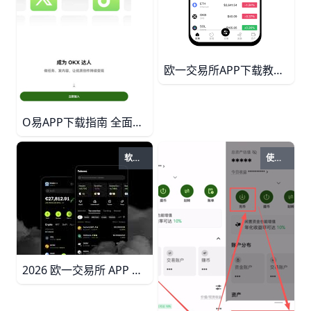
欧一交易所APP下载教程：安卓与iOS最新版安装全流程 本文详细介绍欧一交易所APP在安卓和iOS设备上的官方下载与安装步骤，包括APK权限设置、App Store地区切换、TestFlight备用方案以及常见安装拦截问题的解决思路，帮助新手和有经验用户快速完成安全安装。
O易APP下载指南 全面介绍欧亿交易所APP的官方下载方法、iPhone与安卓安装步骤，以及安全下载与安装时的注意事项。
软件下载
使用帮助
2026 欧一交易所 APP 官方下载指南！安全获取正版 欧交易所 手机应用全攻略 2026 年最新欧一交易所（Oyi 欧亿）APP 官方正版下载完整指南。详解安卓和 iOS 安全下载步骤、识别假冒应用技巧、首次使用安全设置，保护您的数字资产不受损失。