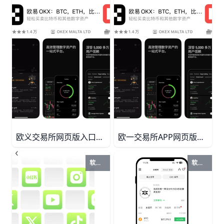
欧义交易所网页版入口揭秘！一键秒进官方登录页面2026最新 欧亿(欧yi)交易所网页版唯一官方入口是https://www.okx.com，一键点击即可进入官方登录页面。2026年最新安全指南，教你避开钓鱼网站，3步快速登录，支持邮箱/手机登录和扫码登录，新手注册还能领100USDT优惠。
欧一交易所APP网页版入口教程：3分钟注册登录交易全流程 欧一交易所（欧yi）APP网页版入口使用教程：5步完成注册、3分钟登录、24小时通过身份认证，C2C买币5分钟到账，现货交易手续费低至0.08%，含安全设置与常见问题解答，新手零基础也能快速开启数字资产交易之旅。
软件下载
软件下载