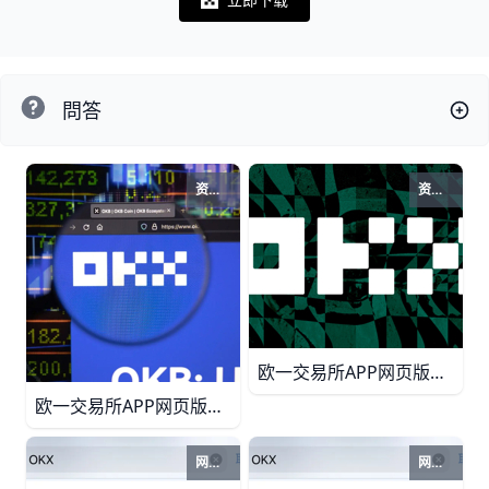
Notifications
問答
资讯推荐
资讯推荐
欧一交易所APP网页版资讯加载很慢？一文看懂原因与解决方法 本文详细解析欧一（欧义）交易所APP官方网页版中资讯推荐加载缓慢的常见原因，包括网络环境、浏览器缓存、插件干扰和服务器维护等因素，并提供简单易操作的排查步骤与解决方法，帮助你在PC端和移动端获得更流畅的资讯浏览体验。
欧一交易所APP网页版资讯不更新？推送异常原因与解决办法全攻略 本指南系统解析欧一交易所APP官方网页版在资讯推荐不更新、推送消息异常时的常见原因，包括网络环境、缓存问题、版本过旧与通知权限设置等，并提供简单易操作的排查步骤与实用解决方案，帮助用户快速恢复资讯实时更新和推送提醒体验。
网页版入口
网页版入口