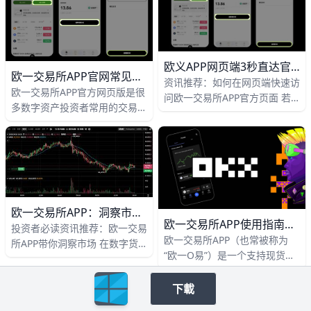
注册、身份认证、资产管理和基
础交易，再在APP里查看实时提
醒和快速下单，这样更适合把
“了解信息”和“执行交易”分开处
欧义APP网页端3秒直达官方下载！避坑指南
理。
欧一交易所APP官网常见问题与解答
资讯推荐：如何在网页端快速访
欧一交易所APP官方网页版是很
问欧一交易所APP官方页面 若
多数字资产投资者常用的交易工
你想在网页端快速访问欧一交易
具，同时支持手机APP和网页端
所APP的官方页面，下面这几种
登录，方便用户在网上看行情、
方式最直接、最稳妥。 官方下
做买卖、查资金。比如，你可以
载入口直达
用手机在通勤路上快速下单，也
可以用电脑在网页版查看更详细
的K线图和交易数据，这样两种
欧一交易所APP：洞察市场暴涨机密！
方式互相配合，使用起来更灵
欧一交易所APP使用指南与每日资讯推荐
投资者必读资讯推荐：欧一交易
活。
欧一交易所APP（也常被称为
所APP带你洞察市场 在数字货
“欧一O易”）是一个支持现货、
币市场每天都有大波动，比如比
合约、期权、理财等多种功能的
特币价格可能在几小时内涨跌
数字资产交易平台，可以帮助用
下載
5%以上，欧一交易所APP能帮
户在手机上完成买卖、行情分析
你实时抓住这些机会。 这个