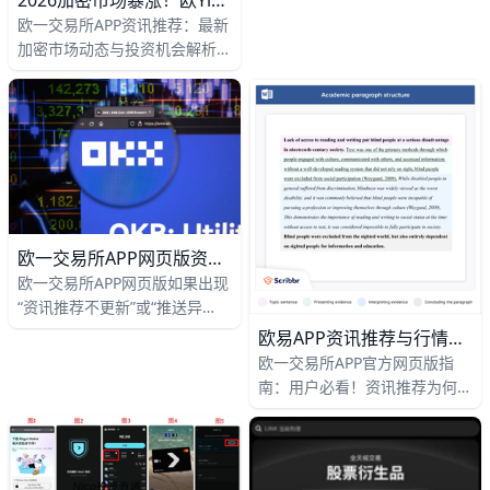
2026加密市场暴涨！欧yiAPP最新投资机会解析，比特币直指100万
欧一交易所APP资讯推荐：最新
加密市场动态与投资机会解析
加密市场迎来新一轮上涨周期
2026年6月，全球加密货币市场
持续走强，比特币（BTC）价格
突破7万美元，最高达到71,250
美元，以太坊（ETH）也站稳在
3,500美元以上，当前价格为
3,580美元。这一轮上涨主要受
到三大因素推动：机构资金持续
欧一交易所APP网页版资讯不更新？推送异常原因与解决办法全攻略
流入超过150亿美元、美联储降
欧一交易所APP网页版如果出现
息预期升温、以及全球数字经济
“资讯推荐不更新”或“推送异
规模突破3万亿美元。根据欧义
常”，通常是网络、缓存、版本
欧易APP资讯推荐与行情不一致？90%用户不知道的真相
歐yi交易所数据，市场日均交易
或权限等问题导致的，这些问题
量已达到50亿美元，比2025年
欧一交易所APP官方网页版指
在实际用户中非常常见，比如很
同期增长35%。
南：用户必看！资讯推荐为何与
多用户反馈首页资讯停留在三小
行情不一致解析 在数字货币交
时前的内容、明明大盘剧烈波动
易的世界里，欧易（OKX）作为
却没有任何新推送等。遇到这种
全球领先的数字资产交易平台，
情况，不代表你的账户有问题，
已经服务超过 5000 万用户，支