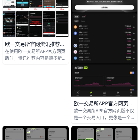
一般通过简单的排查和设置调
持 100 多个国家地区的投资者
整，就可以在几分钟内恢复正常
进行比特币、以太坊等主流币种
使用体验，让资讯和推送重新保
的现货和衍生品交易。许多用户
持实时更新。
在接触欧易 APP 官方网页版时
都会遇到一个常见的困惑：为什
么平台推荐的资讯内容与实时行
欧一交易所官网资讯推荐怎么挑才靠谱？3分钟看懂筛选技巧
情不一致？这个问题其实非常正
在使用欧一交易所APP官方网页
常，下面就是用简单语言为你详
版时，资讯推荐内容是很多新手
细解释原因，并帮你找到正确的
和老用户都会关注的板块。官方
使用方式。
网页版通常会推送市场行情分
析、币种动态、政策解读和交易
活动等内容，这些信息可以帮助
你更快了解市场变化。例如，一
些平台会用“今日热点”“重大利
欧一交易所APP官方网页版指南
好”这样的标签突出重要内容，
欧一交易所APP官方网页版不仅
方便用户快速浏览和判断价值。
是一个交易入口，更像是一个把
资讯、行情、学习和操作放在一
起的工具。根据官方帮助与学习
内容，用户可以先在网页版完成