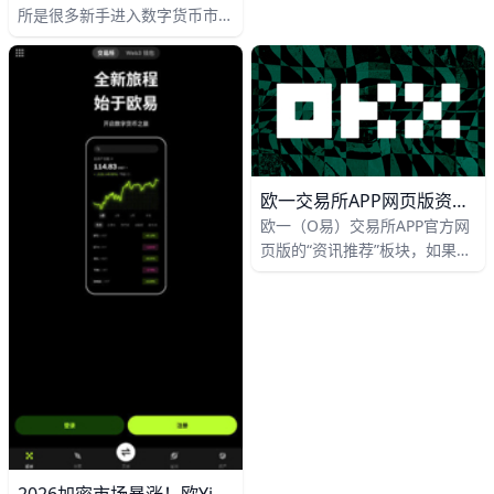
所是很多新手进入数字货币市场
同时到位，交易安全性会明显提
时会先接触的平台，它通常提供
高。
注册、下载、充值、交易和资产
管理等基础功能。比如，新用户
最常用的路径就是先在官网或
APP完成开户注册，再用小额资
金测试买入比特币、以太坊等主
流数字货币。对新手来说，先理
欧一交易所APP网页版资讯加载很慢？一文看懂原因与解决方法
解平台用途，再学习交易步骤，
欧一（O易）交易所APP官方网
会比一上来研究复杂策略更容易
页版的“资讯推荐”板块，如果你
上手。
发现经常要等5–10秒甚至更久
才完全显示内容，很可能是网
络、浏览器和网站自身加载机制
一起影响的结果。对于频繁刷资
讯的用户来说，这种延迟会明显
影响体验，比如错过行情解读文
章或延迟看到平台公告，因此我
们需要从最常见、最容易操作的
步骤开始，一步步排查并改善加
载速度。