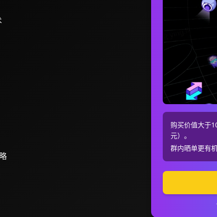
术
购买价值大于10
元）。
群内晒单更有
略
口