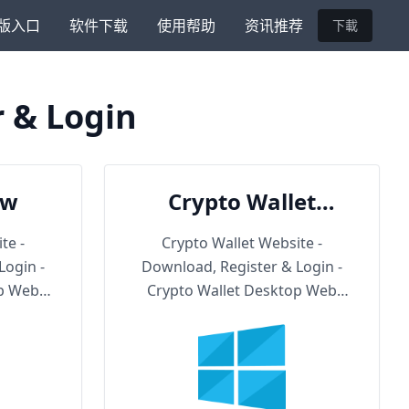
版入口
软件下载
使用帮助
资讯推荐
下載
r & Login
ow
Crypto Wallet
Backup URL
te -
Crypto Wallet Website -
Login -
Download, Register & Login -
op Web
Crypto Wallet Desktop Web
Version