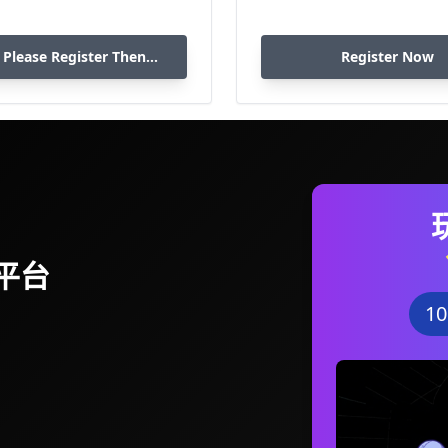
 Please Register Then
Register Now
Download
平台
1