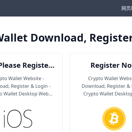
网页
allet Download, Registe
Please Register
Register N
en Download
pto Wallet Website -
Crypto Wallet Websi
ad, Register & Login -
Download, Register & 
o Wallet Desktop Web
Crypto Wallet Deskt
Version
Version