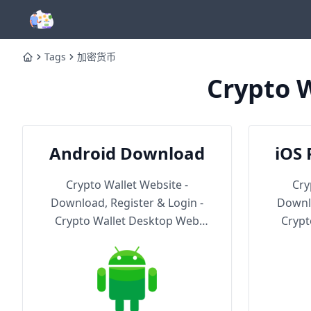
Tags
加密货币
Home
Crypto W
Android Download
iOS 
Th
Crypto Wallet Website -
Cry
Download, Register & Login -
Downlo
Crypto Wallet Desktop Web
Crypt
Version