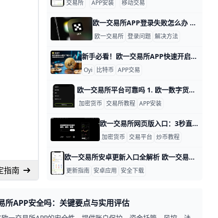
交易所
APP安装
移动交易
欧一交易所APP登录失败怎么办 1. 欧一交易所APP无法登录怎么办 欧一交易所APP无法登录时，先不要着急，很多问题都能在几分钟内处理好。常见原因一般包括网络不稳定、APP版本过旧、缓存异常、密码错误、验证码收不到，或者账号触发了安全限制。先按顺序排查，通常能更快恢复登录。
欧一交易所
登录问题
解决方法
新手必看！欧一交易所APP快速开启数字货币交易攻略 新手必看：如何在欧一交易所APP开启欧一数字货币交易 大家好！欧一交易所APP是新手交易数字货币的首选工具。它支持比特币（BTC）、以太坊（ETH）等热门币种，每天交易量超100亿美元，用户超过5000万。 操作简单，几分钟就能上手，让你安全开启投资之旅。​
Oyi
比特币
APP交易
欧一交易所平台可靠吗 1. 欧一数字货币平台可靠吗？ 欧一数字货币交易平台是否可靠，关键要看它是否具备清晰的官网入口、完整的账户安全措施、稳定的交易系统和正规的下载渠道。对于新手来说，最重要的不是只看宣传，而是先确认官网地址、再检查APP来源、最后再进行注册和小额测试操作。这样做可以降低进入假网站、下载假APP和误转资产的风险。
加密货币
交易所教程
APP安装
欧一交易所网页版入口：3秒直达官网炒币秘籍 欧一交易所网页版入口详解 欧一交易所网页版入口很简单，就是访问 www.okx.com/zh-hans 这个地址。它是官方首页，每天有超过500万用户登录查看比特币价格，比如现在BTC交易价约65,000美元，24小时涨幅2.5%。这个入口支持电脑和手机浏览器，直接打开就能看到实时行情图和交易按钮，用起来很方便。
加密货币
交易平台
炒币教程
欧一交易所安卓更新入口全解析 欧一交易所的安卓版本更新通常来自官方渠道，优先通过官方公布的信息来获取最新版本。比如在官方站点的下载页查看最新版 APK 的版本号和发布日期，通常会给出与当前版本相比的改动点和下载链接。你也可以关注官方公众号或官方社群的公告，在社区公告里往往会标注当前版本号、更新日期以及主要新功能。为了确保安全，尽量避免通过第三方下载站点获取安装包，官方页面通常会给出唯一可信的下载入口。例如，若官方宣布安卓版 v6.153.0，于是你在官网下载并校验签名就能确保文件未被篡改。
定指南
更新指南
安卓应用
安全下载
易所APP安全吗：关键要点与实用评估
焦欧一交易所APP的安全性，提供账户保护、资金托管、风控、法