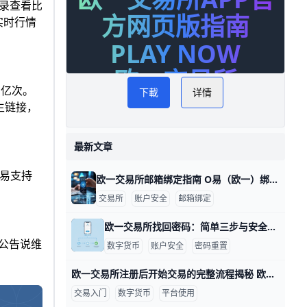
登录查看比
方网页版指南
实时行情
PLAY NOW
欧一交易所
1亿次。
下載
详情
生链接，
最新文章
交易支持
欧一交易所邮箱绑定指南 O易（欧一）绑定邮箱的步骤通常不复杂，下面用清晰的语言和具体示例来帮你快速完成。 登录后进入安全设置，定位到邮箱绑定页面。举例来说，登录后你会在左侧菜单看到“安全中心”或“账户设置”，点击后选择“邮箱绑定”进入操作界面。若界面语言是中文，相关标签通常是“绑定邮箱/邮箱绑定”或“更改绑定邮箱”。这一步需要你已经完成账号登录，确保绑定对象是你长期可访问的邮箱。 绑定新邮箱的操作流程。你在页面输入你要绑定的新邮箱地址，比如你常用的个人邮箱（如 ），随后提交。系统会跳转到下一个环节，要求你确认邮箱所有权，避免误绑定。 邮箱验证的关键步骤。平台会向新邮箱发送一封验证邮件，邮件里包含一个点击链接的按钮。以常见示例而言，若你使用的是 Gmail，验证邮件可能进入“收件箱”，你只需点击邮件中的“验证”按钮即可完成绑定。若没有看到邮件，请检查垃圾邮件/广告邮件文件夹，或者使用搜索功能在邮箱里查找来自平台的验证邮件。 常见的安全性要求与确认。绑定邮箱前，通常需要你输入账户登录密码，可能还会要求输入手机验证码或二次验证代码，以确保是你本人在操作。完成验证后，系统会在新邮箱显示“绑定成功”的提示，并建议开启邮箱的二步验证以提升账户安全。 绑定后的注意事项与保护。新邮箱应当是你能长期访问的地址，避免因为工作变动而导致无法接收通知。绑定完成后，记得再次核对账户的联系信息，确保重要通知能够及时送达。验证码链接通常有时效，请在规定时间内完成验证，若超时需重新发起绑定。 常见问题解决简要。若提示邮箱不可用或地址无效，先核对输入是否有错，若仍无法绑定，尝试换一个邮箱或联系官方客服获取帮助。若验证邮件迟迟不来，请检查邮箱的拦截规则，或在平台内选择“重新发送验证邮件”。如果因为未完成邮箱绑定而限制功能，建议先完成邮箱绑定与验证，再进行后续的身份认证（如 KYC）以解锁更多功能与额度。
交易所
账户安全
邮箱绑定
欧一交易所找回密码：简单三步与安全建议 要找回欧一交易所的密码，可以按下面的步骤来操作，每一步都包含具体信息和示例，便于你按部就班完成。 首先进入登录界面并选择找回密码入口。打开欧一交易所的官方网站或手机应用，在登录框下方通常有“忘记密码”或“找回密码”的按钮，点击进入就能看到后续步骤。示例：在电脑端打开网站，点击登录后看到“忘记密码”按钮；在手机端则可能显示为“找回密码”选项。
周公告说维
数字货币
账户安全
密码重置
欧一交易所注册后开始交易的完整流程揭秘 欧一交易所注册后开始交易的全流程，按步骤来讲解，配以具体数据与实例，便于新手快速上手。 完成注册与实名认证后，账户安全是第一要务。一般需要用手机号或邮箱进行验证，并提交实名认证材料；审核通常在1–24小时内完成。开启双重认证（2FA）后，登录成功需要输入第二层验证码，例如手机短信或认证应用中的6位动态码，这能显著降低被盗风险。例如，一位新用户在完成实名认证后第一次登录，系统提示开启2FA并要求绑定备用邮箱，确保若手机丢失时仍能找回账户。
交易入门
数字货币
平台使用