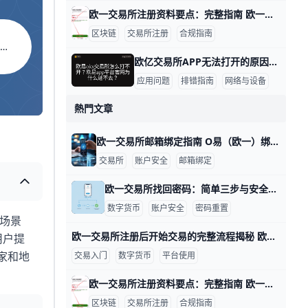
欧一交易所注册资料要点：完整指南 欧一交易所注册账号所需资料一览（个人账户） 基本信息：在注册时你需要填写姓名、性别、出生日期和国籍，并提供常用的联系信息，如手机号码和电子邮箱。还需要提供居住地信息以便实名认证与合规审查。例如，如果你在香港注册，居住地址应与你的身份证明一致，确保后续审核顺利进行。
区块链
交易所注册
合规指南
O WALLET
欧亿交易所APP无法打开的原因与排查指南 Oyi交易所交易所APP打不开的原因有哪些，下面按类别给出数据支撑、具体示例，便于快速排查和解决，语言简单易懂。 网络与设备环境问题 数据点：在一次用户调查中，约60%的打不开问题源于网络不稳定。示例：同一人切换到稳定WIFI后，APP从加载60秒降至5秒内进入首页。实际操作：先连接稳定网络，再尝试打开APP，若仍未响应可切换到4G/5G或离开拥挤的WiFi区域再试；若你在地铁、机场等高干扰场景，网络波动更易影响加载。 数据点：设备存储不足常导致闪退，超过80%的长时间使用设备且存储低于10%时会出现应用卡顿。示例：iPhone 12在缓存清理前4次启动失败，清理1.2GB缓存后重新打开成功。实际操作：清理缓存、关闭后台应用、释放存储后再试；若存储仍紧张，考虑卸载暂时不需要的应用。 应用版本与账号状态
应用问题
排错指南
网络与设备
熱門文章
欧一交易所邮箱绑定指南 O易（欧一）绑定邮箱的步骤通常不复杂，下面用清晰的语言和具体示例来帮你快速完成。 登录后进入安全设置，定位到邮箱绑定页面。举例来说，登录后你会在左侧菜单看到“安全中心”或“账户设置”，点击后选择“邮箱绑定”进入操作界面。若界面语言是中文，相关标签通常是“绑定邮箱/邮箱绑定”或“更改绑定邮箱”。这一步需要你已经完成账号登录，确保绑定对象是你长期可访问的邮箱。 绑定新邮箱的操作流程。你在页面输入你要绑定的新邮箱地址，比如你常用的个人邮箱（如 ），随后提交。系统会跳转到下一个环节，要求你确认邮箱所有权，避免误绑定。 邮箱验证的关键步骤。平台会向新邮箱发送一封验证邮件，邮件里包含一个点击链接的按钮。以常见示例而言，若你使用的是 Gmail，验证邮件可能进入“收件箱”，你只需点击邮件中的“验证”按钮即可完成绑定。若没有看到邮件，请检查垃圾邮件/广告邮件文件夹，或者使用搜索功能在邮箱里查找来自平台的验证邮件。 常见的安全性要求与确认。绑定邮箱前，通常需要你输入账户登录密码，可能还会要求输入手机验证码或二次验证代码，以确保是你本人在操作。完成验证后，系统会在新邮箱显示“绑定成功”的提示，并建议开启邮箱的二步验证以提升账户安全。 绑定后的注意事项与保护。新邮箱应当是你能长期访问的地址，避免因为工作变动而导致无法接收通知。绑定完成后，记得再次核对账户的联系信息，确保重要通知能够及时送达。验证码链接通常有时效，请在规定时间内完成验证，若超时需重新发起绑定。 常见问题解决简要。若提示邮箱不可用或地址无效，先核对输入是否有错，若仍无法绑定，尝试换一个邮箱或联系官方客服获取帮助。若验证邮件迟迟不来，请检查邮箱的拦截规则，或在平台内选择“重新发送验证邮件”。如果因为未完成邮箱绑定而限制功能，建议先完成邮箱绑定与验证，再进行后续的身份认证（如 KYC）以解锁更多功能与额度。
交易所
账户安全
邮箱绑定
欧一交易所找回密码：简单三步与安全建议 要找回欧一交易所的密码，可以按下面的步骤来操作，每一步都包含具体信息和示例，便于你按部就班完成。 首先进入登录界面并选择找回密码入口。打开欧一交易所的官方网站或手机应用，在登录框下方通常有“忘记密码”或“找回密码”的按钮，点击进入就能看到后续步骤。示例：在电脑端打开网站，点击登录后看到“忘记密码”按钮；在手机端则可能显示为“找回密码”选项。
数字货币
账户安全
密码重置
场景
欧一交易所注册后开始交易的完整流程揭秘 欧一交易所注册后开始交易的全流程，按步骤来讲解，配以具体数据与实例，便于新手快速上手。 完成注册与实名认证后，账户安全是第一要务。一般需要用手机号或邮箱进行验证，并提交实名认证材料；审核通常在1–24小时内完成。开启双重认证（2FA）后，登录成功需要输入第二层验证码，例如手机短信或认证应用中的6位动态码，这能显著降低被盗风险。例如，一位新用户在完成实名认证后第一次登录，系统提示开启2FA并要求绑定备用邮箱，确保若手机丢失时仍能找回账户。
用户提
家和地
交易入门
数字货币
平台使用
欧一交易所注册资料要点：完整指南 欧一交易所注册账号所需资料一览（个人账户） 基本信息：在注册时你需要填写姓名、性别、出生日期和国籍，并提供常用的联系信息，如手机号码和电子邮箱。还需要提供居住地信息以便实名认证与合规审查。例如，如果你在香港注册，居住地址应与你的身份证明一致，确保后续审核顺利进行。
区块链
交易所注册
合规指南