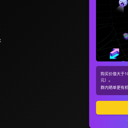
术
购买价值大于10
元）。
群内晒单更有