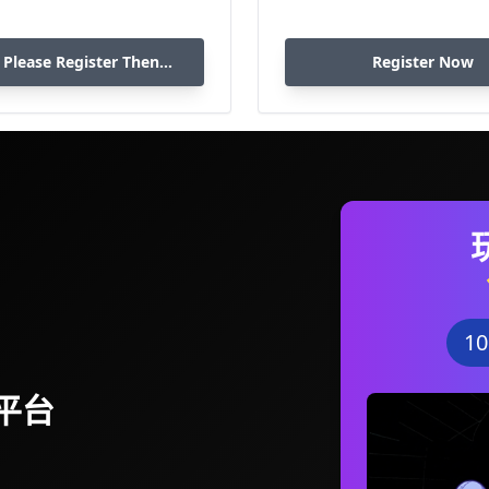
 Please Register Then
Register Now
Download
1
平台