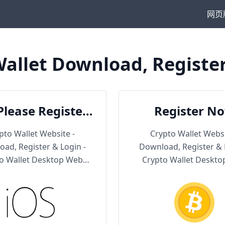
网页
allet Download, Registe
Please Register
Register N
en Download
pto Wallet Website -
Crypto Wallet Websi
ad, Register & Login -
Download, Register & 
o Wallet Desktop Web
Crypto Wallet Deskt
Version
Version