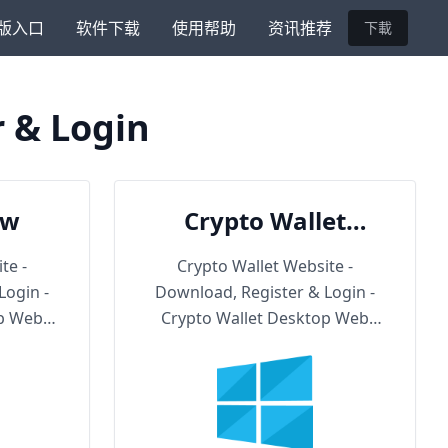
版入口
软件下载
使用帮助
资讯推荐
下載
r & Login
ow
Crypto Wallet
Backup URL
te -
Crypto Wallet Website -
Login -
Download, Register & Login -
op Web
Crypto Wallet Desktop Web
Version