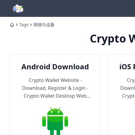
Tags
网络与设备
Home
Crypto W
Android Download
iOS 
Th
Crypto Wallet Website -
Cry
Download, Register & Login -
Downlo
Crypto Wallet Desktop Web
Crypt
Version