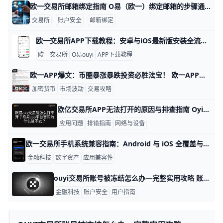
欧一交易所邮箱绑定指南 O易（欧一）绑定邮箱的步骤通常不复杂，下面用清晰的语言和具体示例来帮你快速完成。 登录后进入安全设置，定位到邮箱绑定页面。举例来说，登录后你会在左侧菜单看到“安全中心”或“账户设置”，点击后选择“邮箱绑定”进入操作界面。若界面语言是中文，相关标签通常是“绑定邮箱/邮箱绑定”或“更改绑定邮箱”。这一步需要你已经完成账号登录，确保绑定对象是你长期可访问的邮箱。 绑定新邮箱的操作流程。你在页面输入你要绑定的新邮箱地址，比如你常用的个人邮箱（如 ），随后提交。系统会跳转到下一个环节，要求你确认邮箱所有权，避免误绑定。 邮箱验证的关键步骤。平台会向新邮箱发送一封验证邮件，邮件里包含一个点击链接的按钮。以常见示例而言，若你使用的是 Gmail，验证邮件可能进入“收件箱”，你只需点击邮件中的“验证”按钮即可完成绑定。若没有看到邮件，请检查垃圾邮件/广告邮件文件夹，或者使用搜索功能在邮箱里查找来自平台的验证邮件。 常见的安全性要求与确认。绑定邮箱前，通常需要你输入账户登录密码，可能还会要求输入手机验证码或二次验证代码，以确保是你本人在操作。完成验证后，系统会在新邮箱显示“绑定成功”的提示，并建议开启邮箱的二步验证以提升账户安全。 绑定后的注意事项与保护。新邮箱应当是你能长期访问的地址，避免因为工作变动而导致无法接收通知。绑定完成后，记得再次核对账户的联系信息，确保重要通知能够及时送达。验证码链接通常有时效，请在规定时间内完成验证，若超时需重新发起绑定。 常见问题解决简要。若提示邮箱不可用或地址无效，先核对输入是否有错，若仍无法绑定，尝试换一个邮箱或联系官方客服获取帮助。若验证邮件迟迟不来，请检查邮箱的拦截规则，或在平台内选择“重新发送验证邮件”。如果因为未完成邮箱绑定而限制功能，建议先完成邮箱绑定与验证，再进行后续的身份认证（如 KYC）以解锁更多功能与额度。
交易所
账户安全
邮箱绑定
欧一交易所APP下载教程：安卓与iOS最新版安装全流程 欧一交易所APP软件下载建议全程通过官网或官方指定页面完成，这样可以最大程度避免下载到仿冒应用或带有木马病毒的安装包，从而保护你的资金和个人信息安全。很多用户因为从搜索引擎随便点广告链接下载，最终遇到充值不到账、私钥泄露等问题，所以用官方渠道是第一步就必须做对的选择。
欧一交易所
O易ouyi
APP下载教程
欧一APP爆文：币圈暴涨暴跌投资必胜法宝！ 欧一APP行情速递：数字货币市场波动与投资策略 欧一APP是数字货币交易的好帮手，它提供实时价格和图表，让你轻松看懂市场。比方说，现在比特币价格在92,000美元附近波动，一天内涨跌超过5%，总市值达到3.2万亿美元。以太坊报2,450美元，24小时跌2.8%，这些数据直接来自APP首页。okx+1
加密货币
市场波动
交易攻略
欧亿交易所APP无法打开的原因与排查指南 Oyi交易所交易所APP打不开的原因有哪些，下面按类别给出数据支撑、具体示例，便于快速排查和解决，语言简单易懂。 网络与设备环境问题 数据点：在一次用户调查中，约60%的打不开问题源于网络不稳定。示例：同一人切换到稳定WIFI后，APP从加载60秒降至5秒内进入首页。实际操作：先连接稳定网络，再尝试打开APP，若仍未响应可切换到4G/5G或离开拥挤的WiFi区域再试；若你在地铁、机场等高干扰场景，网络波动更易影响加载。 数据点：设备存储不足常导致闪退，超过80%的长时间使用设备且存储低于10%时会出现应用卡顿。示例：iPhone 12在缓存清理前4次启动失败，清理1.2GB缓存后重新打开成功。实际操作：清理缓存、关闭后台应用、释放存储后再试；若存储仍紧张，考虑卸载暂时不需要的应用。 应用版本与账号状态
应用问题
排错指南
网络与设备
欧一交易所手机系统兼容指南：Android 与 iOS 全覆盖与要点 引言 在了解欧一交易所的手机系统支持时，关注点往往是具体的设备和系统版本。例如，很多用户的设备是 Android 11 或 iOS 14，平台通常会在官方页面或商店页列出最低系统要求，方便你快速判断是否可用。下面的信息以实际例子为基准，帮助你快速把握要点。
金融科技
数字资产
应用兼容性
ouyi交易所账号被冻结怎么办—完整实用攻略 账号被冻结并不罕见，常见原因包括安全风控、身份信息未完善或异常交易行为。遇到冻结时，先别慌，按平台指引一步步排查，通常能在几天内恢复使用。举例来说，一次常见情形是系统检测到异常登录地点，会要求用户进行人机验证并重设密码；另一种则是身份信息不完整，需要补充证件照和地址证明后再解冻。
金融科技
账户安全
用户指南