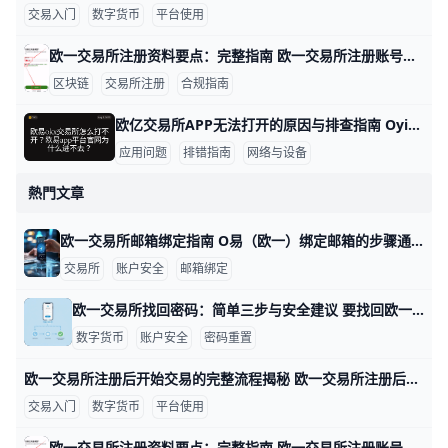
交易入门
数字货币
平台使用
欧一交易所注册资料要点：完整指南 欧一交易所注册账号所需资料一览（个人账户） 基本信息：在注册时你需要填写姓名、性别、出生日期和国籍，并提供常用的联系信息，如手机号码和电子邮箱。还需要提供居住地信息以便实名认证与合规审查。例如，如果你在香港注册，居住地址应与你的身份证明一致，确保后续审核顺利进行。
区块链
交易所注册
合规指南
欧亿交易所APP无法打开的原因与排查指南 Oyi交易所交易所APP打不开的原因有哪些，下面按类别给出数据支撑、具体示例，便于快速排查和解决，语言简单易懂。 网络与设备环境问题 数据点：在一次用户调查中，约60%的打不开问题源于网络不稳定。示例：同一人切换到稳定WIFI后，APP从加载60秒降至5秒内进入首页。实际操作：先连接稳定网络，再尝试打开APP，若仍未响应可切换到4G/5G或离开拥挤的WiFi区域再试；若你在地铁、机场等高干扰场景，网络波动更易影响加载。 数据点：设备存储不足常导致闪退，超过80%的长时间使用设备且存储低于10%时会出现应用卡顿。示例：iPhone 12在缓存清理前4次启动失败，清理1.2GB缓存后重新打开成功。实际操作：清理缓存、关闭后台应用、释放存储后再试；若存储仍紧张，考虑卸载暂时不需要的应用。 应用版本与账号状态
应用问题
排错指南
网络与设备
熱門文章
欧一交易所邮箱绑定指南 O易（欧一）绑定邮箱的步骤通常不复杂，下面用清晰的语言和具体示例来帮你快速完成。 登录后进入安全设置，定位到邮箱绑定页面。举例来说，登录后你会在左侧菜单看到“安全中心”或“账户设置”，点击后选择“邮箱绑定”进入操作界面。若界面语言是中文，相关标签通常是“绑定邮箱/邮箱绑定”或“更改绑定邮箱”。这一步需要你已经完成账号登录，确保绑定对象是你长期可访问的邮箱。 绑定新邮箱的操作流程。你在页面输入你要绑定的新邮箱地址，比如你常用的个人邮箱（如 ），随后提交。系统会跳转到下一个环节，要求你确认邮箱所有权，避免误绑定。 邮箱验证的关键步骤。平台会向新邮箱发送一封验证邮件，邮件里包含一个点击链接的按钮。以常见示例而言，若你使用的是 Gmail，验证邮件可能进入“收件箱”，你只需点击邮件中的“验证”按钮即可完成绑定。若没有看到邮件，请检查垃圾邮件/广告邮件文件夹，或者使用搜索功能在邮箱里查找来自平台的验证邮件。 常见的安全性要求与确认。绑定邮箱前，通常需要你输入账户登录密码，可能还会要求输入手机验证码或二次验证代码，以确保是你本人在操作。完成验证后，系统会在新邮箱显示“绑定成功”的提示，并建议开启邮箱的二步验证以提升账户安全。 绑定后的注意事项与保护。新邮箱应当是你能长期访问的地址，避免因为工作变动而导致无法接收通知。绑定完成后，记得再次核对账户的联系信息，确保重要通知能够及时送达。验证码链接通常有时效，请在规定时间内完成验证，若超时需重新发起绑定。 常见问题解决简要。若提示邮箱不可用或地址无效，先核对输入是否有错，若仍无法绑定，尝试换一个邮箱或联系官方客服获取帮助。若验证邮件迟迟不来，请检查邮箱的拦截规则，或在平台内选择“重新发送验证邮件”。如果因为未完成邮箱绑定而限制功能，建议先完成邮箱绑定与验证，再进行后续的身份认证（如 KYC）以解锁更多功能与额度。
交易所
账户安全
邮箱绑定
欧一交易所找回密码：简单三步与安全建议 要找回欧一交易所的密码，可以按下面的步骤来操作，每一步都包含具体信息和示例，便于你按部就班完成。 首先进入登录界面并选择找回密码入口。打开欧一交易所的官方网站或手机应用，在登录框下方通常有“忘记密码”或“找回密码”的按钮，点击进入就能看到后续步骤。示例：在电脑端打开网站，点击登录后看到“忘记密码”按钮；在手机端则可能显示为“找回密码”选项。
数字货币
账户安全
密码重置
欧一交易所注册后开始交易的完整流程揭秘 欧一交易所注册后开始交易的全流程，按步骤来讲解，配以具体数据与实例，便于新手快速上手。 完成注册与实名认证后，账户安全是第一要务。一般需要用手机号或邮箱进行验证，并提交实名认证材料；审核通常在1–24小时内完成。开启双重认证（2FA）后，登录成功需要输入第二层验证码，例如手机短信或认证应用中的6位动态码，这能显著降低被盗风险。例如，一位新用户在完成实名认证后第一次登录，系统提示开启2FA并要求绑定备用邮箱，确保若手机丢失时仍能找回账户。
交易入门
数字货币
平台使用
欧一交易所注册资料要点：完整指南 欧一交易所注册账号所需资料一览（个人账户） 基本信息：在注册时你需要填写姓名、性别、出生日期和国籍，并提供常用的联系信息，如手机号码和电子邮箱。还需要提供居住地信息以便实名认证与合规审查。例如，如果你在香港注册，居住地址应与你的身份证明一致，确保后续审核顺利进行。