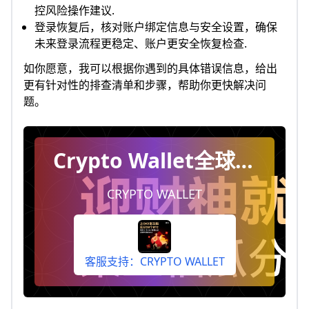
控风险操作建议.
登录恢复后，核对账户绑定信息与安全设置，确保
未来登录流程更稳定、账户更安全恢复检查.
如你愿意，我可以根据你遇到的具体错误信息，给出
更有针对性的排查清单和步骤，帮助你更快解决问
题。
Crypto Wallet全球加
密交易平台，下载App
CRYPTO WALLET
即享奖励。
客服支持：CRYPTO WALLET