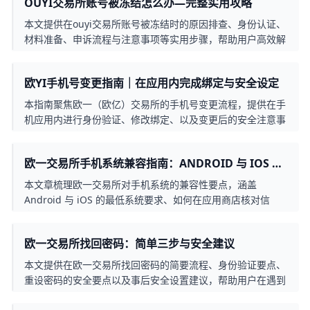
OUYI交易所账号被冻结怎么办—完整实用攻略
本文提供在ouyi交易所账号被冻结时的原因排查、身份认证、
材料准备、申诉流程与注意事项等实用步骤，帮助用户高效解
决冻结问题并降低未来再次冻结的风险。
欧YI手机号变更指南｜在应用内完成绑定与安全设定
本指南聚焦欧一（欧亿）交易所的手机号变更流程，提供在手
机应用内进行身份验证、修改绑定、以及变更后的安全注意事
项等实用信息，帮助用户顺畅完成实名认证与账户安全保护。
欧一交易所手机系统兼容指南：ANDROID 与 IOS 全
覆盖与要点
本文章梳理欧一交易所对手机系统的兼容性要点，涵盖
Android 与 iOS 的最低系统要求、如何在应用商店核对信
息、以及通过官方渠道确认设备兼容性的实用建议，帮助用户
避免下载后无法使用的情况，并提升使用安全性。
欧一交易所找回密码：简单三步与安全建议
本文提供在欧一交易所找回密码的简要流程、身份验证要点、
重设密码的安全要点以及事后安全设置建议，帮助用户在遇到
密码问题时高效解决并加强账户防护。