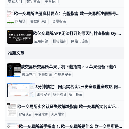
交易入门
数字货币
平台使用
欧一交易所注册资料要点：完整指南 欧一交易所注册账号所需资料一览（个人账户） 基本信息：在注册时你需要填写姓名、性别、出生日期和国籍，并提供常用的联系信息，如手机号码和电子邮箱。还需要提供居住地信息以便实名认证与合规审查。例如，如果你在香港注册，居住地址应与你的身份证明一致，确保后续审核顺利进行。
区块链
交易所注册
合规指南
欧亿交易所APP无法打开的原因与排查指南 Oyi交易所交易所APP打不开的原因有哪些，下面按类别给出数据支撑、具体示例，便于快速排查和解决，语言简单易懂。 网络与设备环境问题 数据点：在一次用户调查中，约60%的打不开问题源于网络不稳定。示例：同一人切换到稳定WIFI后，APP从加载60秒降至5秒内进入首页。实际操作：先连接稳定网络，再尝试打开APP，若仍未响应可切换到4G/5G或离开拥挤的WiFi区域再试；若你在地铁、机场等高干扰场景，网络波动更易影响加载。 数据点：设备存储不足常导致闪退，超过80%的长时间使用设备且存储低于10%时会出现应用卡顿。示例：iPhone 12在缓存清理前4次启动失败，清理1.2GB缓存后重新打开成功。实际操作：清理缓存、关闭后台应用、释放存储后再试；若存储仍紧张，考虑卸载暂时不需要的应用。 应用版本与账号状态
应用问题
排错指南
网络与设备
推薦文章
欧交易所交易所苹果手机下载指南 сы 苹果设备下载O易交易所应用的常见路径。比如在 iPhone 的 App Store 中直接搜索“欧yi/鸥易”并尝试下载安装。如果因为地区限制找不到应用，可以切换到海外地区的 Apple ID 后再搜索下载。这种方法是最直接、最常用的下载路径，通常来源可信且稳定，许多用户经验证有效。示例：某些用户通过香港或美国的 Apple ID 成功下载并使用鸥易应用。
移动应用
下载指南
合规与安全
3分钟搞定！网页实名认证+安全设置全攻略 网页端实名认证与安全设置使用指南 在网页端完成实名认证和安全设置，能有效保护您的账号安全，避免钓鱼诈骗和非法操作。以下是详细的操作步骤，帮助您快速上手。 实名认证步骤 首先登录网页端账号，进入“个人中心”或“账户设置”页面。
账号安全
身份验证
新手指南
欧一交易所实名认证失败解决指南 欧一交易所实名认证失败并不可怕，关键是找对方法。下面这份指南把常见原因、解决思路和实用案例整理成易读的段落，便于你快速操作。每段都包含具体数据、示例，帮助你更清晰地定位问题并提升通过率。
实名认证
平台攻略
客户服务
欧一交易所新手指南 1. 欧一交易所是什么 欧一交易所是很多新手进入数字货币市场时会先接触的平台，它通常提供注册、下载、充值、交易和资产管理等基础功能。比如，新用户最常用的路径就是先在官网或APP完成开户注册，再用小额资金测试买入比特币、以太坊等主流数字货币。对新手来说，先理解平台用途，再学习交易步骤，会比一上来研究复杂策略更容易上手。