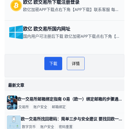
欧亿 欧交易所下载注册登录
欧亿加密APP下载点右下角【APP下载】联系客服 每日更新可用链接
欧亿 欧交易所国内网址
国内用户可注册后下载 欧亿加密APP下载点右下角【APP下载】联系客服 每日更新可用链接
欧一交易所APP官方网页版指
下載
详情
南
PLAY NOW
欧一官网
最新文章
欧一交易所邮箱绑定指南 O易（欧一）绑定邮箱的步骤通常不复杂，下面用清晰的语言和具体示例来帮你快速完成。 登录后进入安全设置，定位到邮箱绑定页面。举例来说，登录后你会在左侧菜单看到“安全中心”或“账户设置”，点击后选择“邮箱绑定”进入操作界面。若界面语言是中文，相关标签通常是“绑定邮箱/邮箱绑定”或“更改绑定邮箱”。这一步需要你已经完成账号登录，确保绑定对象是你长期可访问的邮箱。 绑定新邮箱的操作流程。你在页面输入你要绑定的新邮箱地址，比如你常用的个人邮箱（如 ），随后提交。系统会跳转到下一个环节，要求你确认邮箱所有权，避免误绑定。 邮箱验证的关键步骤。平台会向新邮箱发送一封验证邮件，邮件里包含一个点击链接的按钮。以常见示例而言，若你使用的是 Gmail，验证邮件可能进入“收件箱”，你只需点击邮件中的“验证”按钮即可完成绑定。若没有看到邮件，请检查垃圾邮件/广告邮件文件夹，或者使用搜索功能在邮箱里查找来自平台的验证邮件。 常见的安全性要求与确认。绑定邮箱前，通常需要你输入账户登录密码，可能还会要求输入手机验证码或二次验证代码，以确保是你本人在操作。完成验证后，系统会在新邮箱显示“绑定成功”的提示，并建议开启邮箱的二步验证以提升账户安全。 绑定后的注意事项与保护。新邮箱应当是你能长期访问的地址，避免因为工作变动而导致无法接收通知。绑定完成后，记得再次核对账户的联系信息，确保重要通知能够及时送达。验证码链接通常有时效，请在规定时间内完成验证，若超时需重新发起绑定。 常见问题解决简要。若提示邮箱不可用或地址无效，先核对输入是否有错，若仍无法绑定，尝试换一个邮箱或联系官方客服获取帮助。若验证邮件迟迟不来，请检查邮箱的拦截规则，或在平台内选择“重新发送验证邮件”。如果因为未完成邮箱绑定而限制功能，建议先完成邮箱绑定与验证，再进行后续的身份认证（如 KYC）以解锁更多功能与额度。
交易所
账户安全
邮箱绑定
欧一交易所找回密码：简单三步与安全建议 要找回欧一交易所的密码，可以按下面的步骤来操作，每一步都包含具体信息和示例，便于你按部就班完成。 首先进入登录界面并选择找回密码入口。打开欧一交易所的官方网站或手机应用，在登录框下方通常有“忘记密码”或“找回密码”的按钮，点击进入就能看到后续步骤。示例：在电脑端打开网站，点击登录后看到“忘记密码”按钮；在手机端则可能显示为“找回密码”选项。
数字货币
账户安全
密码重置