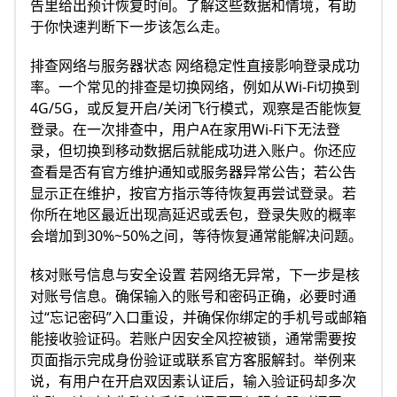
告里给出预计恢复时间。了解这些数据和情境，有助
于你快速判断下一步该怎么走。
排查网络与服务器状态 网络稳定性直接影响登录成功
率。一个常见的排查是切换网络，例如从Wi‑Fi切换到
4G/5G，或反复开启/关闭飞行模式，观察是否能恢复
登录。在一次排查中，用户A在家用Wi‑Fi下无法登
录，但切换到移动数据后就能成功进入账户。你还应
查看是否有官方维护通知或服务器异常公告；若公告
显示正在维护，按官方指示等待恢复再尝试登录。若
你所在地区最近出现高延迟或丢包，登录失败的概率
会增加到30%~50%之间，等待恢复通常能解决问题。
核对账号信息与安全设置 若网络无异常，下一步是核
对账号信息。确保输入的账号和密码正确，必要时通
过“忘记密码”入口重设，并确保你绑定的手机号或邮箱
能接收验证码。若账户因安全风控被锁，通常需要按
页面指示完成身份验证或联系官方客服解封。举例来
说，有用户在开启双因素认证后，输入验证码却多次