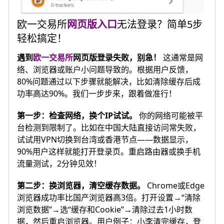
欧一交易所
网页版入口
无法登录？简单5步
轻松搞定！
遇到
欧一交易所
网页版登录失败，别急！
这通常是网
络、浏览器或账户小问题导致的。根据用户反馈，
80%问题通过以下步骤就能解决，比如清除缓存后成
功率高达90%。我们一步步来，跟着做准行！
第一步：检查网络，换个IP试试。
你的网络可能被平
台检测到限制了。比如在中国大陆直接访问常失败，
试试用VPN切换到台湾或香港节点——数据显示，
90%用户这样就能打开登录页。重启路由器或换手机
流量测试，2分钟见效！
第二步：换浏览器，清空缓存数据。
Chrome或Edge
浏览器成功率比国产浏览器高3倍。打开设置→“清除
浏览数据”→选“缓存和Cookie”→清除过去1小时数
据，然后重启浏览器。用户例子：小李清完缓存，登