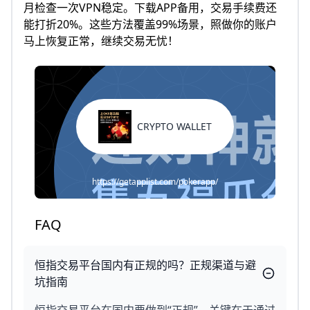
月检查一次VPN稳定。下载APP备用，交易手续费还
能打折20%。这些方法覆盖99%场景，照做你的账户
马上恢复正常，继续交易无忧！
CRYPTO WALLET
https://getapplist.com/pokerapp/
FAQ
恒指交易平台国内有正规的吗？正规渠道与避
坑指南
恒指交易平台在国内要做到“正规”，关键在于通过