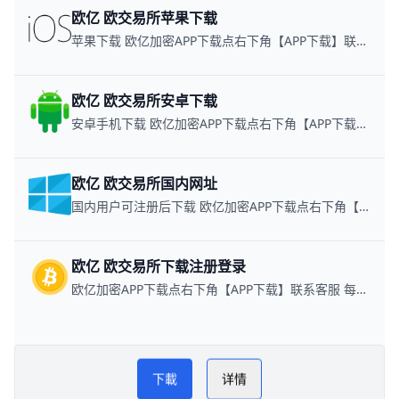
欧亿 欧交易所苹果下载
苹果下载 欧亿加密APP下载点右下角【APP下载】联系客服 每日更新可用链接
欧亿 欧交易所安卓下载
安卓手机下载 欧亿加密APP下载点右下角【APP下载】联系客服 每日更新可用链接
欧亿 欧交易所国内网址
国内用户可注册后下载 欧亿加密APP下载点右下角【APP下载】联系客服 每日更新可用链接
欧亿 欧交易所下载注册登录
欧亿加密APP下载点右下角【APP下载】联系客服 每日更新可用链接
欧一交易所APP官方网页版指
下載
详情
南
PLAY NOW