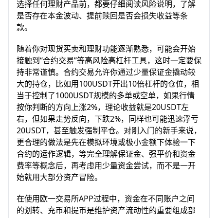
选择任何理财产品前，都要仔细阅读风险说明，了解
是否存在本金波动、提前赎回是否会损失收益等条
款。
随着你对现货买卖和理财功能逐渐熟悉，可能会开始
接触到“合约交易”等高风险高杠杆工具，这时一定要保
持非常谨慎。合约交易允许你通过少量保证金撬动较
大的持仓，比如用100USDT开出10倍杠杆的仓位，相
当于控制了1000USDT规模的多单或空单，如果行情
按你判断的方向上涨2%，理论收益就是20USDT左
右，但如果走势反向，下跌2%，同样也可能迅速浮亏
20USDT，甚至触发强制平仓。对刚入门的新手来说，
更合理的做法是先在模拟环境或极小金额下体验一下
合约的运作逻辑，等完全理解保证金、强平价和资金
费率等概念后，再考虑用少量资金尝试，而不是一开
始就用大部分资产冒险。
在使用欧一交易所APP过程中，资金在不同账户之间
的划转、充币和提币是维护资产流动性的重要组成部