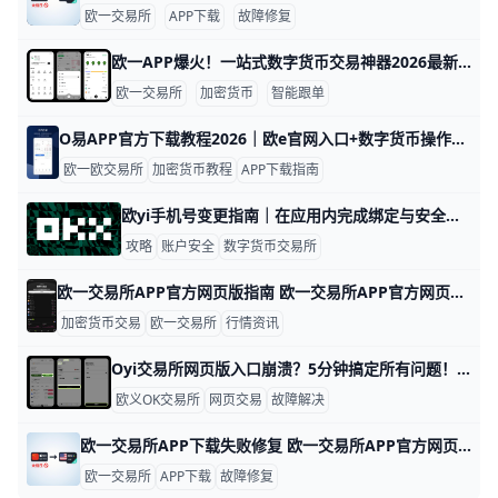
欧一交易所
APP下载
故障修复
欧一APP爆火！一站式数字货币交易神器2026最新攻略 欧一APP核心功能与最新动态：实现一站式数字货币交易 欧一APP是一款简单易用的数字货币交易平台。它支持超过500种币种，比如BTC、ETH和SOL，每天交易量达到50亿美元。最新版本v6.154.0在2026年1月发布，新增AI预测工具，帮助用户每天节省30%决策时间。
欧一交易所
加密货币
智能跟单
O易APP官方下载教程2026｜欧e官网入口+数字货币操作完整指南 欧一APP怎么下载？欧交易所交易所官方网页版与官网入口完整教学（含数字货币操作） 很多人把Oyi交易所（欧交易所）误称为“欧一”，其实鸥易是全球领先的数字货币交易平台，支持比特币、以太坊、USDT等上千种数字资产交易。如果你想下载Oyi交易所APP、进入官网或学习数字货币操作，这篇完整教程将手把手教你，从下载注册到买币交易全部覆盖，新手也能轻松上手。
欧一欧交易所
加密货币教程
APP下载指南
欧yi手机号变更指南｜在应用内完成绑定与安全设定 欧交易所（欧一）注册手机号可以更改，通常需要在手机应用内完成身份验证后才能绑定新号码。示例场景：如果你换了手机号、或旧号码即将停用，直接在应用内完成改绑能让账户保持可用。注意，网页端通常不提供直接修改入口，因此请优先使用手机应用完成操作。数据点：官方帮助中明确指出修改手机号多在 APP 内完成，且需要身份验证才能继续。
攻略
账户安全
数字货币交易所
欧一交易所APP官方网页版指南 欧一交易所APP官方网页版不仅是一个交易入口，更像是一个把资讯、行情、学习和操作放在一起的工具。根据官方帮助与学习内容，用户可以先在网页版完成注册、身份认证、资产管理和基础交易，再在APP里查看实时提醒和快速下单，这样更适合把“了解信息”和“执行交易”分开处理。
加密货币交易
欧一交易所
行情资讯
Oyi交易所网页版入口崩溃？5分钟搞定所有问题！ 欧一交易所APP官方网页版入口常见问题与解决方案（网页版入口） 入口加载失败怎么处理？ 网页版入口打不开是很常见的困扰，通常是因为网络不稳或浏览器缓存问题。比如，用户小李反映“页面一直转圈加载不出来”。解决办法：先检查Wi-Fi或4G信号是否正常，切换网络试试；然后清除浏览器缓存（Chrome浏览器：设置>隐私与安全>清除浏览数据），刷新页面。如果还是不行，确认网址是否为官方最新入口，如“
欧义OK交易所
网页交易
故障解决
欧一交易所APP下载失败修复 欧一交易所APP官方网页版下载失败时，最常见的原因通常是网络不稳、浏览器缓存过多、手机存储不足，或者下载来源不是官方入口。比如，有些用户在使用 Wi-Fi 时页面一直转圈，换成手机流量后就能正常下载；也有人清理缓存后重新打开网页，安装包就可以顺利获取。公开资料显示，官方网页提供正规下载路径，而第三方链接更容易出现文件不完整或被拦截的问题，因此先确认来源很重要。
欧一交易所
APP下载
故障修复