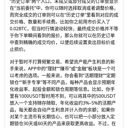
“历史订单”两个入口，未成交或部分成交的订单会显示
在“当前委托”中，你可以随时选择取消或者调整价格，
而完全成交的订单则可以在“历史订单”里看到对应的成
交价格、数量和手续费。比如你之前用市价买入了
0.02BTC，但当时行情波动较快，最终成交价格并不等
于你下单瞬间看到的报价，那么你就可以在历史订单
中查到精确的成交均价，以便后续设置卖出目标价或
止损价。
对于暂时不打算频繁交易、希望资产能产生利息的新
手来说，APP中的“理财”“赚币”或“金融”板块是一个可
以考虑的选项。一般来说，你会看到“活期理财”“定期
锁仓”“新手专享”等不同产品，每种产品会显示预期年
化收益率、起投金额和锁仓周期等信息。比如，你手
里有1000USDT暂时用不到，可以将其中的500USDT
放入一个支持随存随取、年化收益约3%–5%的活期产
品，每天都会自动产生利息并计入你的余额；如果你
对某个主流币有长期信心，也可以把一小部分放入定
期锁仓30天或60天的产品来获取更高收益。不过，在