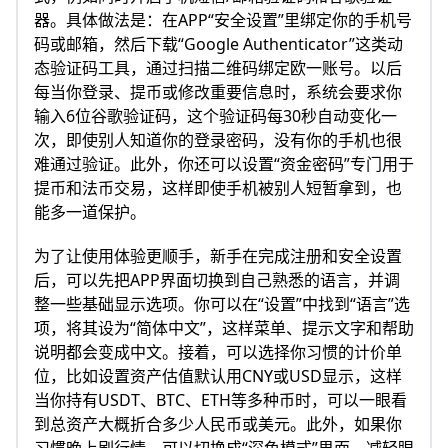
器。具体做法是：在APP“安全设置”里绑定你的手机号
码或邮箱，然后下载“Google Authenticator”这类动
态验证码工具，通过扫描二维码绑定欧一账号。以后
每当你登录、提币或修改重要信息时，系统会要求你
输入6位谷歌验证码，这个验证码每30秒自动变化一
次，即使别人知道你的登录密码，没有你的手机也很
难通过验证。此外，你还可以设置“资金密码”专门用于
提币和法币交易，这样即使手机被别人短暂拿到，也
能多一道保护。
为了让使用体验更顺手，新手在完成注册和安全设置
后，可以先把APP界面切换到自己熟悉的语言，并调
整一些基础显示选项。你可以在“设置”中找到“语言”选
项，将其设为“简体中文”，这样菜单、提示文字和帮助
说明都会变成中文。接着，可以选择你习惯的计价单
位，比如设置资产估值默认用CNY或USD显示，这样
当你持有USDT、BTC、ETH等多种币时，可以一眼看
到总资产大概折合多少人民币或美元。此外，如果你
习惯晚上刷行情，可以切换成“深色模式”界面，减轻眼