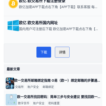
欧亿 欧交易所下载注册登录
欧亿加密APP下载点右下角【APP下载】联系客服 每日更新可用链接
欧亿 欧交易所国内网址
国内用户可注册后下载 欧亿加密APP下载点右下角【APP下载】联系客服 每日更新可用链接
指
欧一交易所APP官方网页版指
下載
详情
南
最新文章
欧一交易所邮箱绑定指南 O易（欧一）绑定邮箱的步骤通常不复杂，下面用清晰的语言和具体示例来帮你快速完成。 登录后进入安全设置，定位到邮箱绑定页面。举例来说，登录后你会在左侧菜单看到“安全中心”或“账户设置”，点击后选择“邮箱绑定”进入操作界面。若界面语言是中文，相关标签通常是“绑定邮箱/邮箱绑定”或“更改绑定邮箱”。这一步需要你已经完成账号登录，确保绑定对象是你长期可访问的邮箱。 绑定新邮箱的操作流程。你在页面输入你要绑定的新邮箱地址，比如你常用的个人邮箱（如 ），随后提交。系统会跳转到下一个环节，要求你确认邮箱所有权，避免误绑定。 邮箱验证的关键步骤。平台会向新邮箱发送一封验证邮件，邮件里包含一个点击链接的按钮。以常见示例而言，若你使用的是 Gmail，验证邮件可能进入“收件箱”，你只需点击邮件中的“验证”按钮即可完成绑定。若没有看到邮件，请检查垃圾邮件/广告邮件文件夹，或者使用搜索功能在邮箱里查找来自平台的验证邮件。 常见的安全性要求与确认。绑定邮箱前，通常需要你输入账户登录密码，可能还会要求输入手机验证码或二次验证代码，以确保是你本人在操作。完成验证后，系统会在新邮箱显示“绑定成功”的提示，并建议开启邮箱的二步验证以提升账户安全。 绑定后的注意事项与保护。新邮箱应当是你能长期访问的地址，避免因为工作变动而导致无法接收通知。绑定完成后，记得再次核对账户的联系信息，确保重要通知能够及时送达。验证码链接通常有时效，请在规定时间内完成验证，若超时需重新发起绑定。 常见问题解决简要。若提示邮箱不可用或地址无效，先核对输入是否有错，若仍无法绑定，尝试换一个邮箱或联系官方客服获取帮助。若验证邮件迟迟不来，请检查邮箱的拦截规则，或在平台内选择“重新发送验证邮件”。如果因为未完成邮箱绑定而限制功能，建议先完成邮箱绑定与验证，再进行后续的身份认证（如 KYC）以解锁更多功能与额度。
交易所
账户安全
邮箱绑定
欧一交易所找回密码：简单三步与安全建议 要找回欧一交易所的密码，可以按下面的步骤来操作，每一步都包含具体信息和示例，便于你按部就班完成。 首先进入登录界面并选择找回密码入口。打开欧一交易所的官方网站或手机应用，在登录框下方通常有“忘记密码”或“找回密码”的按钮，点击进入就能看到后续步骤。示例：在电脑端打开网站，点击登录后看到“忘记密码”按钮；在手机端则可能显示为“找回密码”选项。
数字货币
账户安全
密码重置