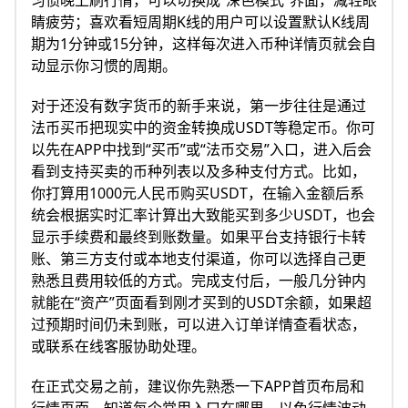
睛疲劳；喜欢看短周期K线的用户可以设置默认K线周
期为1分钟或15分钟，这样每次进入币种详情页就会自
动显示你习惯的周期。
对于还没有数字货币的新手来说，第一步往往是通过
法币买币把现实中的资金转换成USDT等稳定币。你可
以先在APP中找到“买币”或“法币交易”入口，进入后会
看到支持买卖的币种列表以及多种支付方式。比如，
你打算用1000元人民币购买USDT，在输入金额后系
统会根据实时汇率计算出大致能买到多少USDT，也会
显示手续费和最终到账数量。如果平台支持银行卡转
账、第三方支付或本地支付渠道，你可以选择自己更
熟悉且费用较低的方式。完成支付后，一般几分钟内
就能在“资产”页面看到刚才买到的USDT余额，如果超
过预期时间仍未到账，可以进入订单详情查看状态，
或联系在线客服协助处理。
在正式交易之前，建议你先熟悉一下APP首页布局和
行情页面，知道每个常用入口在哪里，以免行情波动