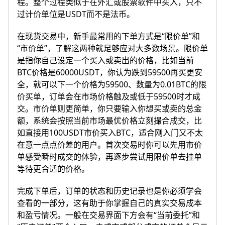
程。整个过程类似于在外汇或股票软件中买入，只不
过计价单位是USDT而不是法币。
在现货交易中，新手最常用的下单方式是“限价单”和
“市价单”，了解这两种就足够应对大多数场景。限价单
是指你自己设定一个买入或卖出的价格，比如当前
BTC价格是60000USDT，你认为跌到59500再买更安
全，就可以下一个价格为59500、数量为0.01BTC的限
价买单，订单会在市场价格触及或低于59500时才成
交。市价单则更简单，你只要输入你想买或卖的总金
额，系统会按照当前市场最优价格立刻撮合成交，比
如直接用100USDT市价买入BTC，适合刚入门又不太
在意一点点价差的用户。首次交易时你可以先用市价
单感受瞬时成交的体验，再逐步尝试用限价单去挂单
等待更合适的价格。
完成下单后，订单的状态和历史记录也是你必须学会
查看的一部分，这有助于你掌握自己的真实交易成本
和盈亏情况。一般在交易界面下方会有“当前委托”和