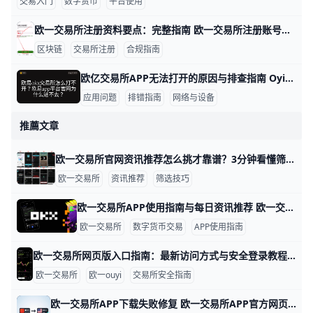
交易入门
数字货币
平台使用
欧一交易所注册资料要点：完整指南 欧一交易所注册账号所需资料一览（个人账户） 基本信息：在注册时你需要填写姓名、性别、出生日期和国籍，并提供常用的联系信息，如手机号码和电子邮箱。还需要提供居住地信息以便实名认证与合规审查。例如，如果你在香港注册，居住地址应与你的身份证明一致，确保后续审核顺利进行。
区块链
交易所注册
合规指南
欧亿交易所APP无法打开的原因与排查指南 Oyi交易所交易所APP打不开的原因有哪些，下面按类别给出数据支撑、具体示例，便于快速排查和解决，语言简单易懂。 网络与设备环境问题 数据点：在一次用户调查中，约60%的打不开问题源于网络不稳定。示例：同一人切换到稳定WIFI后，APP从加载60秒降至5秒内进入首页。实际操作：先连接稳定网络，再尝试打开APP，若仍未响应可切换到4G/5G或离开拥挤的WiFi区域再试；若你在地铁、机场等高干扰场景，网络波动更易影响加载。 数据点：设备存储不足常导致闪退，超过80%的长时间使用设备且存储低于10%时会出现应用卡顿。示例：iPhone 12在缓存清理前4次启动失败，清理1.2GB缓存后重新打开成功。实际操作：清理缓存、关闭后台应用、释放存储后再试；若存储仍紧张，考虑卸载暂时不需要的应用。 应用版本与账号状态
应用问题
排错指南
网络与设备
推薦文章
欧一交易所官网资讯推荐怎么挑才靠谱？3分钟看懂筛选技巧 在使用欧一交易所APP官方网页版时，资讯推荐内容是很多新手和老用户都会关注的板块。官方网页版通常会推送市场行情分析、币种动态、政策解读和交易活动等内容，这些信息可以帮助你更快了解市场变化。例如，一些平台会用“今日热点”“重大利好”这样的标签突出重要内容，方便用户快速浏览和判断价值。
欧一交易所
资讯推荐
筛选技巧
欧一交易所APP使用指南与每日资讯推荐 欧一交易所APP（也常被称为“欧一O易”）是一个支持现货、合约、期权、理财等多种功能的数字资产交易平台，可以帮助用户在手机上完成买卖、行情分析和资金管理。根据公开信息，欧亿平台目前服务超过2000万活跃用户，支持超过200种数字币交易对，涵盖比特币（BTC）、以太坊（ETH）、BNB、SOL等主流币种，也支持多种稳定币如USDT、USDC等。用户可以在欧一APP中实时查看价格、深度图、K线图和24小时交易量，还可以快速切换币本位或U本位账户，方便不同交易风格的投资者使用。
欧一交易所
数字货币交易
APP使用指南
欧一交易所网页版入口指南：最新访问方式与安全登录教程 欧一（欧义 欧e）交易所不仅提供手机 APP，还为喜欢用电脑或浏览器操作的用户准备了功能完整的官方网页版入口。通过网页端，你可以在一块大屏幕上同时查看 K 线图、盘口深度、委托列表和持仓信息，例如在桌面浏览器中打开两个合约交易对和一个现货交易对的页面，一边盯盘一边调整策略。对经常交易 BTC、ETH 或热门山寨币的用户来说，网页版可以让你在一次登录中完成资产划转、下单、查看收益等一整套操作，减少在不同终端之间来回切换的麻烦，整体体验更加流畅和高效。
欧一交易所
欧一ouyi
交易所安全指南
欧一交易所APP下载失败修复 欧一交易所APP官方网页版下载失败时，最常见的原因通常是网络不稳、浏览器缓存过多、手机存储不足，或者下载来源不是官方入口。比如，有些用户在使用 Wi-Fi 时页面一直转圈，换成手机流量后就能正常下载；也有人清理缓存后重新打开网页，安装包就可以顺利获取。公开资料显示，官方网页提供正规下载路径，而第三方链接更容易出现文件不完整或被拦截的问题，因此先确认来源很重要。