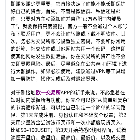
期赚多赚少更重要，它直接决定了你能不能长期保护
好自己的资金。首先，不管是微信群、私信还是邮
件，只要对方主动添加你并自称“官方客服”“内部员
工”，就要保持高度警惕，官方一般不会通过个人账号
私下联系用户，更不会让你转账或下载不明软件。其
次，务必为交易所账号设置独立密码，不要和你常用
的邮箱、社交软件或其他网站共用一个密码，这样即
使其他网站发生数据泄露，你在交易所的资产也不会
立即暴露风险。最后，尽量避免在公共Wi‑Fi环境下进
行大额操作，如果必须使用，建议通过VPN等工具增
加一层防护，操作完成后及时退出登录。
对于刚接触
欧一交易所
APP的新手来说，不必急着在
短时间内掌握所有功能，你完全可以按“从简单到复杂”
的节奏循序渐进。可以给自己制定一个简单的学习路
径：第1天完成注册、身份认证和基础安全设置；第2
天用少量资金尝试法币买币和一次小额度现货买入，
比如50–100USDT；第3天开始熟悉K线图界面，试着
读懂开盘价、收盘价、最高价、最低价，以及成交量