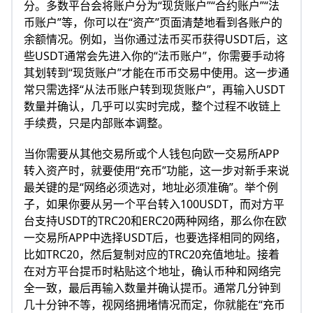
分。多数平台会将账户分为“现货账户”“合约账户”“法
币账户”等，你可以在“资产”页面清楚地看到各账户的
余额情况。例如，当你通过法币买币获得USDT后，这
些USDT通常会先进入你的“法币账户”，你需要手动将
其划转到“现货账户”才能在币币交易中使用。这一步通
常只需选择“从法币账户转到现货账户”，再输入USDT
数量并确认，几乎可以实时完成，整个过程不收链上
手续费，只是内部账本调整。
当你需要从其他交易所或个人钱包向欧一交易所APP
转入资产时，就要使用“充币”功能，这一步对新手来说
最关键的是“网络必须选对，地址必须准确”。举个例
子，如果你要从另一个平台转入100USDT，而对方平
台支持USDT的TRC20和ERC20两种网络，那么你在欧
一交易所APP中选择USDT后，也要选择相同的网络，
比如TRC20，然后复制对应的TRC20充值地址。接着
在对方平台提币时粘贴这个地址，确认币种和网络完
全一致，最后再输入数量并确认提币。通常几分钟到
几十分钟不等，视网络拥堵情况而定，你就能在“充币