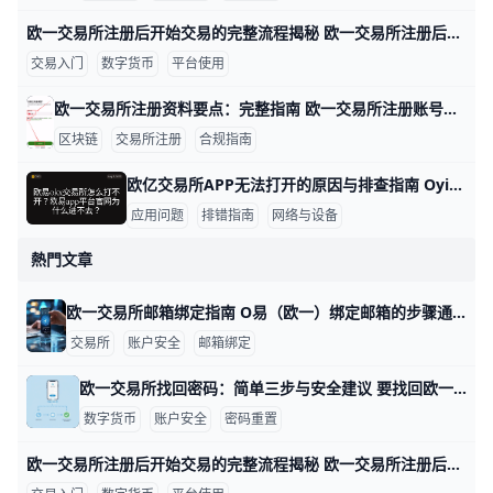
欧一交易所注册后开始交易的完整流程揭秘 欧一交易所注册后开始交易的全流程，按步骤来讲解，配以具体数据与实例，便于新手快速上手。 完成注册与实名认证后，账户安全是第一要务。一般需要用手机号或邮箱进行验证，并提交实名认证材料；审核通常在1–24小时内完成。开启双重认证（2FA）后，登录成功需要输入第二层验证码，例如手机短信或认证应用中的6位动态码，这能显著降低被盗风险。例如，一位新用户在完成实名认证后第一次登录，系统提示开启2FA并要求绑定备用邮箱，确保若手机丢失时仍能找回账户。
交易入门
数字货币
平台使用
欧一交易所注册资料要点：完整指南 欧一交易所注册账号所需资料一览（个人账户） 基本信息：在注册时你需要填写姓名、性别、出生日期和国籍，并提供常用的联系信息，如手机号码和电子邮箱。还需要提供居住地信息以便实名认证与合规审查。例如，如果你在香港注册，居住地址应与你的身份证明一致，确保后续审核顺利进行。
区块链
交易所注册
合规指南
欧亿交易所APP无法打开的原因与排查指南 Oyi交易所交易所APP打不开的原因有哪些，下面按类别给出数据支撑、具体示例，便于快速排查和解决，语言简单易懂。 网络与设备环境问题 数据点：在一次用户调查中，约60%的打不开问题源于网络不稳定。示例：同一人切换到稳定WIFI后，APP从加载60秒降至5秒内进入首页。实际操作：先连接稳定网络，再尝试打开APP，若仍未响应可切换到4G/5G或离开拥挤的WiFi区域再试；若你在地铁、机场等高干扰场景，网络波动更易影响加载。 数据点：设备存储不足常导致闪退，超过80%的长时间使用设备且存储低于10%时会出现应用卡顿。示例：iPhone 12在缓存清理前4次启动失败，清理1.2GB缓存后重新打开成功。实际操作：清理缓存、关闭后台应用、释放存储后再试；若存储仍紧张，考虑卸载暂时不需要的应用。 应用版本与账号状态
应用问题
排错指南
网络与设备
熱門文章
欧一交易所邮箱绑定指南 O易（欧一）绑定邮箱的步骤通常不复杂，下面用清晰的语言和具体示例来帮你快速完成。 登录后进入安全设置，定位到邮箱绑定页面。举例来说，登录后你会在左侧菜单看到“安全中心”或“账户设置”，点击后选择“邮箱绑定”进入操作界面。若界面语言是中文，相关标签通常是“绑定邮箱/邮箱绑定”或“更改绑定邮箱”。这一步需要你已经完成账号登录，确保绑定对象是你长期可访问的邮箱。 绑定新邮箱的操作流程。你在页面输入你要绑定的新邮箱地址，比如你常用的个人邮箱（如 ），随后提交。系统会跳转到下一个环节，要求你确认邮箱所有权，避免误绑定。 邮箱验证的关键步骤。平台会向新邮箱发送一封验证邮件，邮件里包含一个点击链接的按钮。以常见示例而言，若你使用的是 Gmail，验证邮件可能进入“收件箱”，你只需点击邮件中的“验证”按钮即可完成绑定。若没有看到邮件，请检查垃圾邮件/广告邮件文件夹，或者使用搜索功能在邮箱里查找来自平台的验证邮件。 常见的安全性要求与确认。绑定邮箱前，通常需要你输入账户登录密码，可能还会要求输入手机验证码或二次验证代码，以确保是你本人在操作。完成验证后，系统会在新邮箱显示“绑定成功”的提示，并建议开启邮箱的二步验证以提升账户安全。 绑定后的注意事项与保护。新邮箱应当是你能长期访问的地址，避免因为工作变动而导致无法接收通知。绑定完成后，记得再次核对账户的联系信息，确保重要通知能够及时送达。验证码链接通常有时效，请在规定时间内完成验证，若超时需重新发起绑定。 常见问题解决简要。若提示邮箱不可用或地址无效，先核对输入是否有错，若仍无法绑定，尝试换一个邮箱或联系官方客服获取帮助。若验证邮件迟迟不来，请检查邮箱的拦截规则，或在平台内选择“重新发送验证邮件”。如果因为未完成邮箱绑定而限制功能，建议先完成邮箱绑定与验证，再进行后续的身份认证（如 KYC）以解锁更多功能与额度。
交易所
账户安全
邮箱绑定
欧一交易所找回密码：简单三步与安全建议 要找回欧一交易所的密码，可以按下面的步骤来操作，每一步都包含具体信息和示例，便于你按部就班完成。 首先进入登录界面并选择找回密码入口。打开欧一交易所的官方网站或手机应用，在登录框下方通常有“忘记密码”或“找回密码”的按钮，点击进入就能看到后续步骤。示例：在电脑端打开网站，点击登录后看到“忘记密码”按钮；在手机端则可能显示为“找回密码”选项。
数字货币
账户安全
密码重置
欧一交易所注册后开始交易的完整流程揭秘 欧一交易所注册后开始交易的全流程，按步骤来讲解，配以具体数据与实例，便于新手快速上手。 完成注册与实名认证后，账户安全是第一要务。一般需要用手机号或邮箱进行验证，并提交实名认证材料；审核通常在1–24小时内完成。开启双重认证（2FA）后，登录成功需要输入第二层验证码，例如手机短信或认证应用中的6位动态码，这能显著降低被盗风险。例如，一位新用户在完成实名认证后第一次登录，系统提示开启2FA并要求绑定备用邮箱，确保若手机丢失时仍能找回账户。