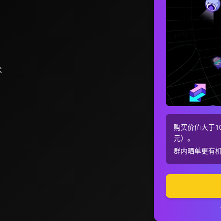
术
购买价值大于10
元）。
群内晒单更有