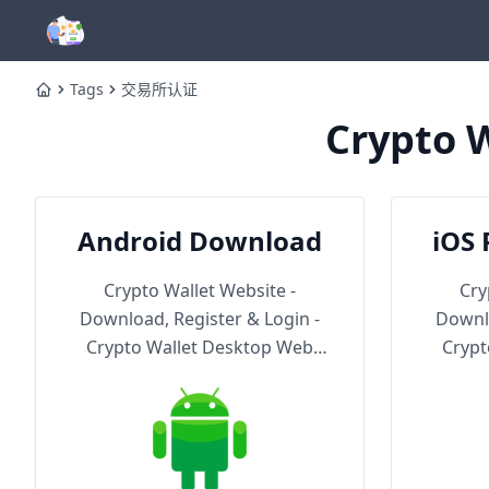
Tags
交易所认证
Home
Crypto W
Android Download
iOS 
Th
Crypto Wallet Website -
Cry
Download, Register & Login -
Downlo
Crypto Wallet Desktop Web
Crypt
Version