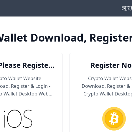
网页
allet Download, Registe
Please Register
Register N
en Download
pto Wallet Website -
Crypto Wallet Websi
ad, Register & Login -
Download, Register & 
o Wallet Desktop Web
Crypto Wallet Deskt
Version
Version