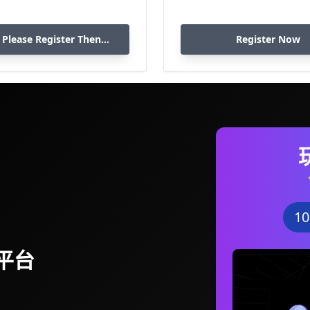
 Please Register Then
Register Now
Download
1
平台