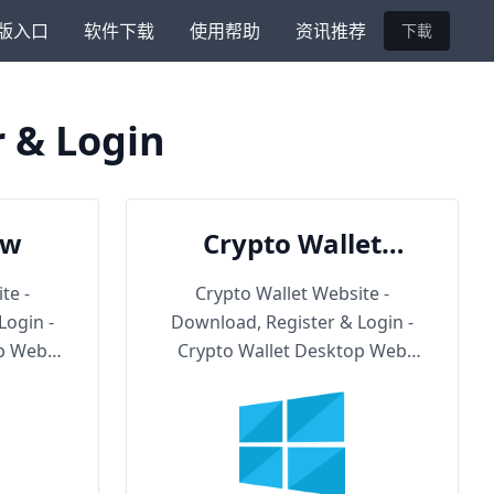
版入口
软件下载
使用帮助
资讯推荐
下載
r & Login
ow
Crypto Wallet
Backup URL
te -
Crypto Wallet Website -
Login -
Download, Register & Login -
op Web
Crypto Wallet Desktop Web
Version